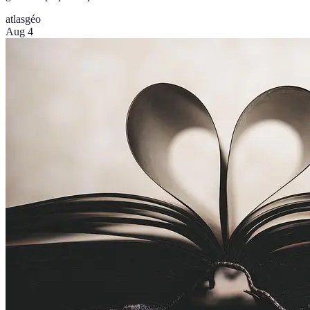
atlas
géo
Aug 4