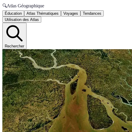
🔍
Atlas Géographique
Éducation
Atlas Thématiques
Voyages
Tendances
Utilisation des Atlas
Rechercher