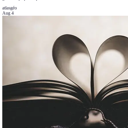
atlas
géo
Aug 4