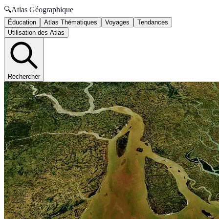
🔍
Atlas Géographique
Éducation
Atlas Thématiques
Voyages
Tendances
Utilisation des Atlas
Rechercher