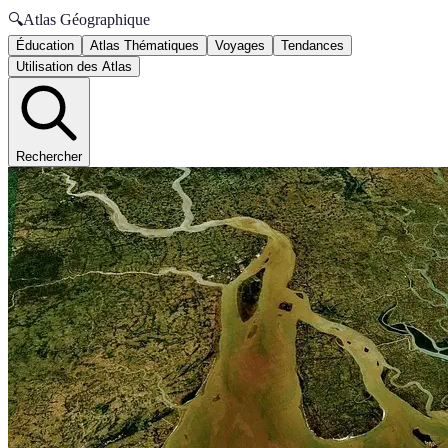
🔍
Atlas Géographique
Éducation
Atlas Thématiques
Voyages
Tendances
Utilisation des Atlas
Rechercher