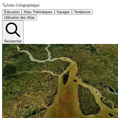
🔍
Atlas Géographique
Éducation
Atlas Thématiques
Voyages
Tendances
Utilisation des Atlas
Rechercher