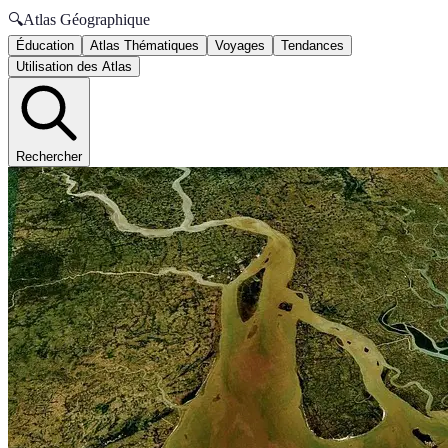
🔍
Atlas Géographique
Éducation
Atlas Thématiques
Voyages
Tendances
Utilisation des Atlas
Rechercher