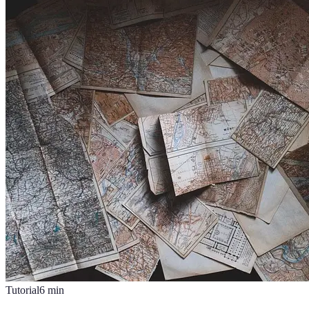
Tutorial
6
min