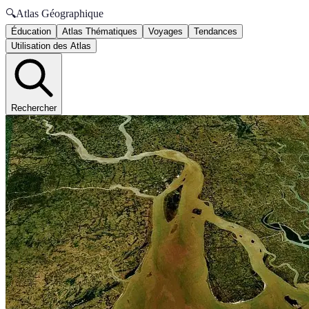
🔍
Atlas Géographique
Éducation
Atlas Thématiques
Voyages
Tendances
Utilisation des Atlas
Rechercher