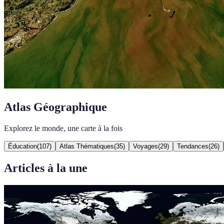
Atlas Géographique
Explorez le monde, une carte à la fois
Éducation
(
107
)
Atlas Thématiques
(
35
)
Voyages
(
29
)
Tendances
(
26
)
Articles à la une