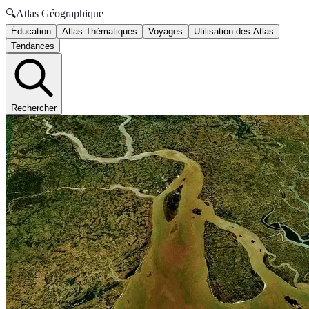
🔍
Atlas Géographique
Éducation
Atlas Thématiques
Voyages
Utilisation des Atlas
Tendances
Rechercher