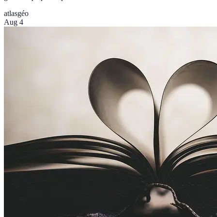
atlas
géo
Aug 4