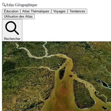
🔍
Atlas Géographique
Éducation
Atlas Thématiques
Voyages
Tendances
Utilisation des Atlas
Rechercher