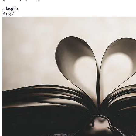
atlas
géo
Aug 4