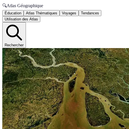
🔍
Atlas Géographique
Éducation
Atlas Thématiques
Voyages
Tendances
Utilisation des Atlas
Rechercher