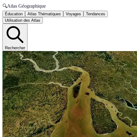
🔍
Atlas Géographique
Éducation
Atlas Thématiques
Voyages
Tendances
Utilisation des Atlas
Rechercher