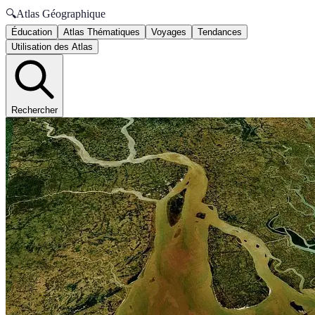
🔍
Atlas Géographique
Éducation
Atlas Thématiques
Voyages
Tendances
Utilisation des Atlas
Rechercher