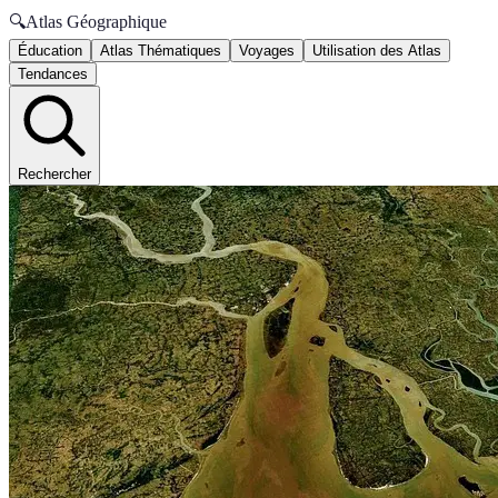
🔍
Atlas Géographique
Éducation
Atlas Thématiques
Voyages
Utilisation des Atlas
Tendances
Rechercher