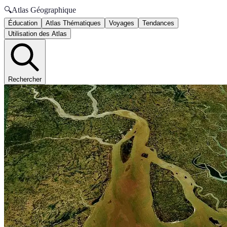
🔍
Atlas Géographique
Éducation
Atlas Thématiques
Voyages
Tendances
Utilisation des Atlas
Rechercher