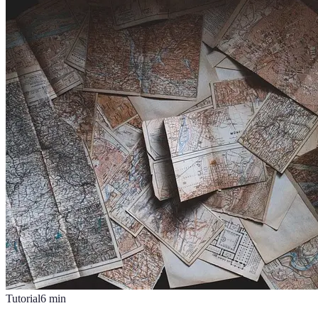
Tutorial
6
min