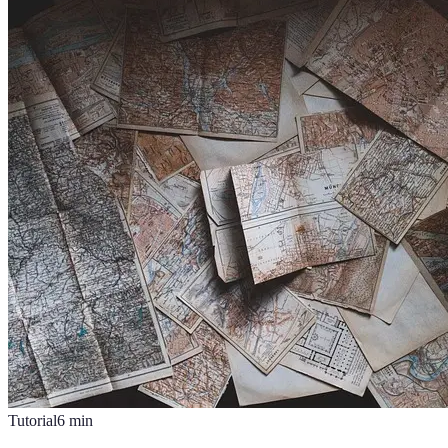
Tutorial
6
min