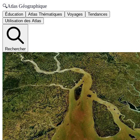
🔍
Atlas Géographique
Éducation
Atlas Thématiques
Voyages
Tendances
Utilisation des Atlas
Rechercher