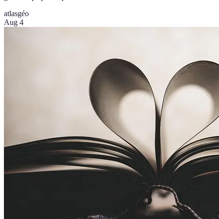
atlas
géo
Aug 4