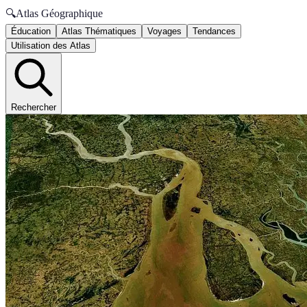
🔍
Atlas Géographique
Éducation
Atlas Thématiques
Voyages
Tendances
Utilisation des Atlas
Rechercher