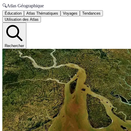
🔍
Atlas Géographique
Éducation
Atlas Thématiques
Voyages
Tendances
Utilisation des Atlas
Rechercher