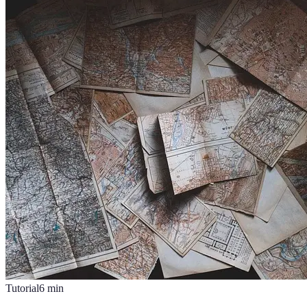
Tutorial
6
min