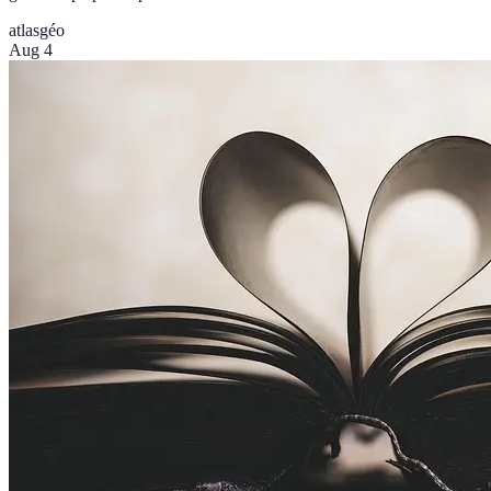
atlas
géo
Aug 4