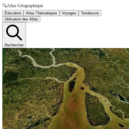
🔍
Atlas Géographique
Éducation
Atlas Thématiques
Voyages
Tendances
Utilisation des Atlas
Rechercher