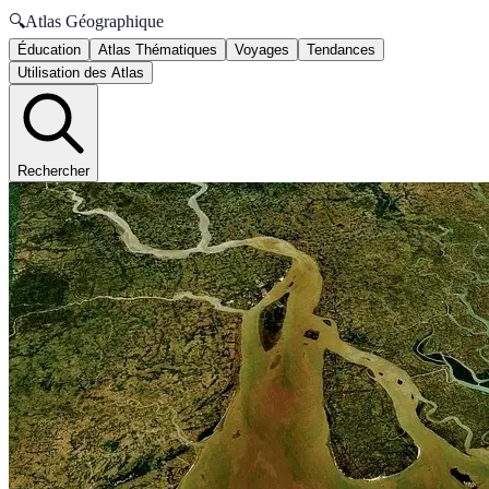
🔍
Atlas Géographique
Éducation
Atlas Thématiques
Voyages
Tendances
Utilisation des Atlas
Rechercher