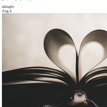
atlas
géo
Aug 4