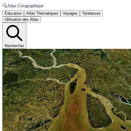
🔍
Atlas Géographique
Éducation
Atlas Thématiques
Voyages
Tendances
Utilisation des Atlas
Rechercher