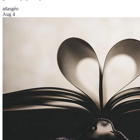
atlas
géo
Aug 4