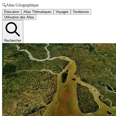
🔍
Atlas Géographique
Éducation
Atlas Thématiques
Voyages
Tendances
Utilisation des Atlas
Rechercher